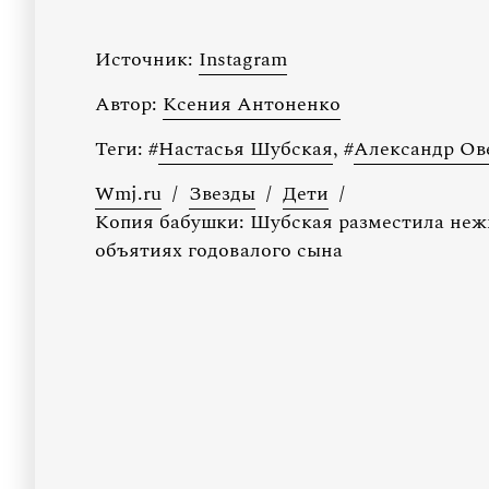
Источник:
Instagram
Автор:
Ксения Антоненко
Теги:
#
Настасья Шубская
,
#
Александр Ов
Wmj.ru
/
Звезды
/
Дети
/
Копия бабушки: Шубская разместила неж
объятиях годовалого сына