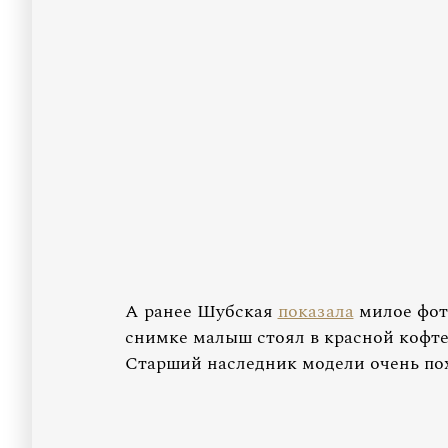
А ранее Шубская
показала
милое фот
снимке малыш стоял в красной кофте
Старший наследник модели очень пох