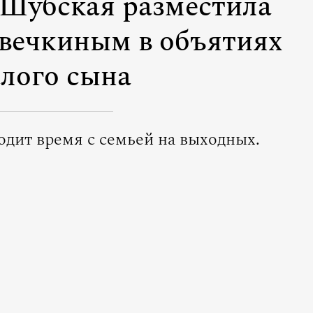
 Шубская разместила
Овечкиным в объятиях
алого сына
одит время с семьей на выходных.