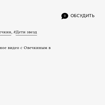
ОБСУДИТЬ
0
ечкин
,
#
Дети звезд
ное видео с Овечкиным в