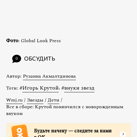
Фото
: Global Look Press
ОБСУДИТЬ
0
Автор:
Рузанна Акмалтдинова
#
Игорь Крутой
,
#
внуки звезд
Теги:
Wmj.ru
/
Звезды
/
Дети
/
Все в сборе: Крутой понянчился с новорожденным
внуком
Будьте начеку — следите за нами