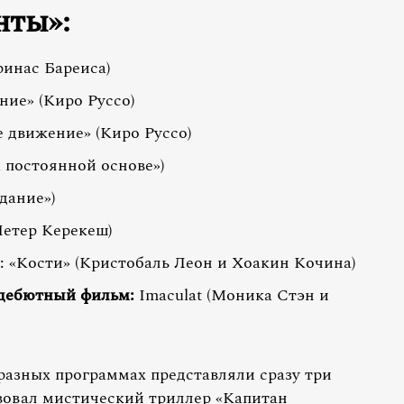
нты»:
инас Бареиса)
ие» (Киро Руссо)
 движение» (Киро Руссо)
 постоянной основе»)
дание»)
Петер Керекеш)
: «Кости» (Кристобаль Леон и Хоакин Кочина)
 дебютный фильм:
Imaculat (Моника Стэн и
разных программах представляли сразу три
вовал мистический триллер «Капитан