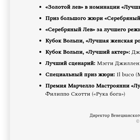
«Золотой лев» в номинации «Лучш
Приз большого жюри «Серебряный
«Серебряный Лев» за лучшего режи
Кубок Вольпи, «Лучшая женская ро
Кубок Вольпи, «Лучший актер»:
Джо
Лучший сценарий:
Мэгги Джилленх
Специальный приз жюри:
Il buco 
Премия Марчелло Мастроянни «Луч
Филиппо Скотти («Рука бога»)
Директор Венецианског
©