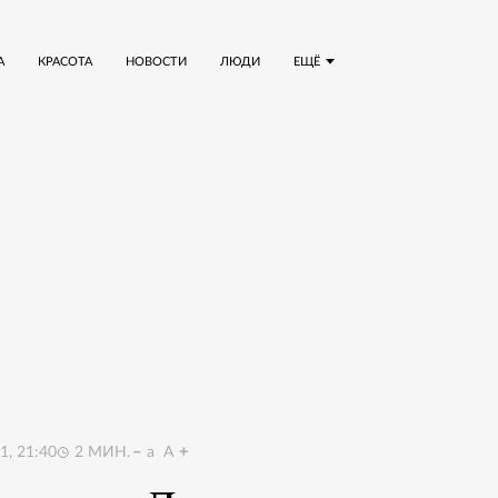
А
КРАСОТА
НОВОСТИ
ЛЮДИ
ЕЩЁ
, 21:40
2
МИН.
a
A