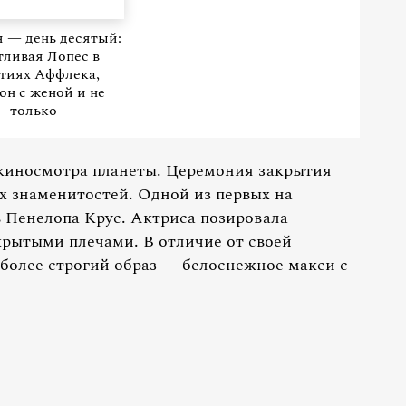
 — день десятый:
тливая Лопес в
тиях Аффлека,
н с женой и не
только
 киносмотра планеты. Церемония закрытия
х знаменитостей. Одной из первых на
 Пенелопа Крус. Актриса позировала
крытыми плечами. В отличие от своей
более строгий образ — белоснежное макси с