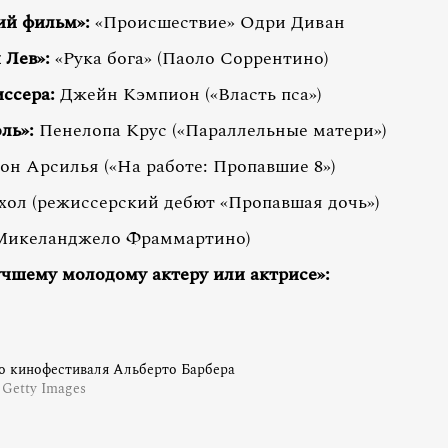
ий фильм»:
«Происшествие» Одри Диван
 Лев»:
«Рука бога» (Паоло Соррентино)
ссера:
Джейн Кэмпион («Власть пса»)
ль»:
Пенелопа Крус («Параллельные матери»)
н Арсилья («На работе: Пропавшие 8»)
ол (режиссерский дебют «Пропавшая дочь»)
(Микеланджело Фраммартино)
шему молодому актеру или актрисе»:
о кинофестиваля Альберто Барбера
 Getty Images