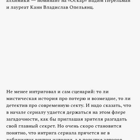
алхимики — номинант на «Оскар» Вадим Перельман
и лауреат Канн Владислав Опельянц.
Не менее интриговал и сам сценарий: то ли
мистическая история про потерю и возмездие, то ли
детектив про современную секту. И надо сказать, что
в начале сериалу удается держаться на этом флере
загадочности, как бы приглашая зрителя разгадать
свой главный секрет. Но очень скоро становится
понятно, что интрига сериала прячется не в
лабиринтах внутри истории, а в попытке авторов