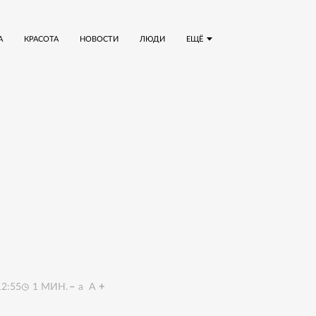
А
КРАСОТА
НОВОСТИ
ЛЮДИ
ЕЩЁ
12:55
1
МИН.
a
A