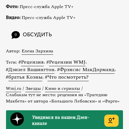
Фото:
Пресс-служба Apple TV+
Видео:
Пресс-служба Apple TV+
ОБСУДИТЬ
0
Автор:
Елена Зархина
#
Рецензия
,
#
Рецензии WMJ
,
Теги:
#
Дэнзел Вашингтон
,
#
Фрэнсис МакДорманд
,
#
братья Коэны
,
#
Что посмотреть?
Wmj.ru
/
Звезды
/
Кино и сериалы
/
Слабакам тут не место: рецензия на «Трагедию
Макбета» от автора «Большого Лебовски» и «Фарго»
Увидимся на нашем Дзен-
канале