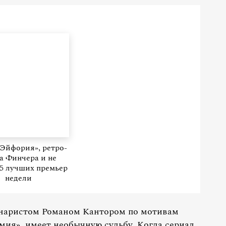
Эйфория», ретро-
а Финчера и не
 5 лучших премьер
недели
енаристом Романом Кантором по мотивам
мия», имеет необычную судьбу. Когда сериал