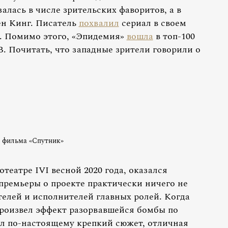
алась в числе зрительских фаворитов, а в
ен Кинг. Писатель
похвалил
сериал в своем
и. Помимо этого, «Эпидемия»
вошла
в топ-100
. Почитать, что западные зрители говорили о
 фильма «Спутник»
еатре IVI весной 2020 года, оказался
премьеры о проекте практически ничего не
телей и исполнителей главных ролей. Когда
произвел эффект разорвавшейся бомбы по
л по-настоящему крепкий сюжет, отличная