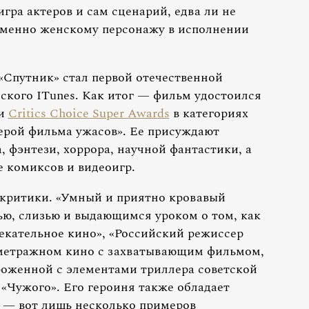
гра актеров и сам сценарий, едва ли не
менно женскому персонажу в исполнении
«Спутник» стал первой отечественной
ского ITunes. Как итог — фильм удостоился
ии
Critics Choice Super Awards
в категориях
ерой фильма ужасов». Ее присуждают
 фэнтези, хоррора, научной фантастики, а
е комиксов и видеоигр.
 критики. «Умный и приятно кровавый
ью, слизью и выдающимся уроком о том, как
екательное кино», «Российский режиссер
ометражном кино с захватывающим фильмом,
ороженной с элементами триллера советской
«Чужого». Его героиня также обладает
 — вот лишь несколько примеров