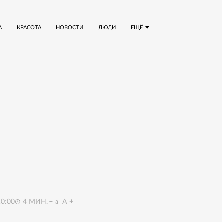
А
КРАСОТА
НОВОСТИ
ЛЮДИ
ЕЩЁ
10:00
4
МИН.
a
A