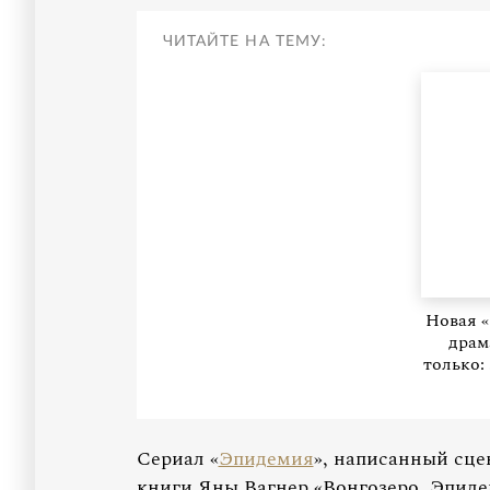
ЧИТАЙТЕ НА ТЕМУ:
Новая «
драм
только:
Сериал «
Эпидемия
», написанный сц
книги Яны Вагнер «Вонгозеро. Эпиде