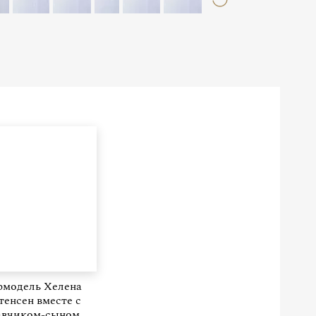
рмодель Хелена
енсен вместе с
авчиком-сыном