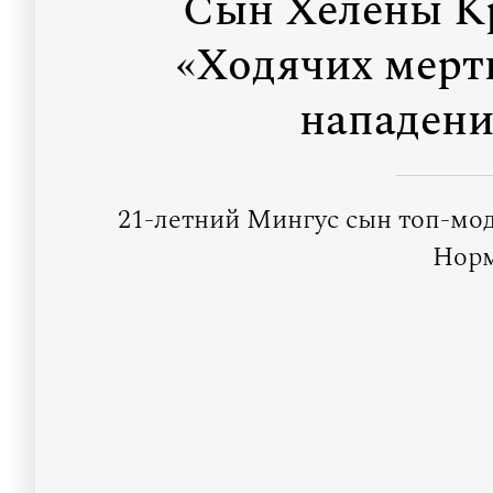
Сын Хелены Кр
«Ходячих мертв
нападени
21-летний Мингус сын топ-мод
Норм