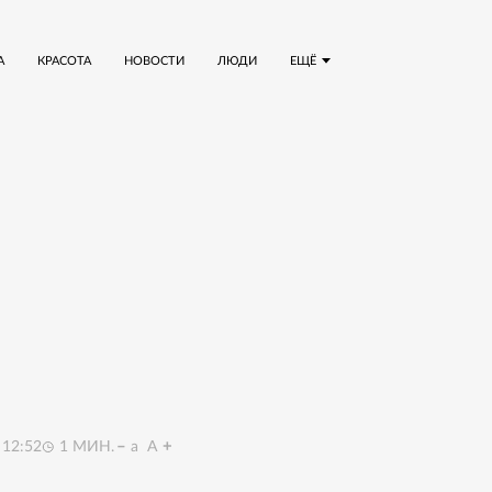
А
КРАСОТА
НОВОСТИ
ЛЮДИ
ЕЩЁ
 12:52
1
МИН.
a
A