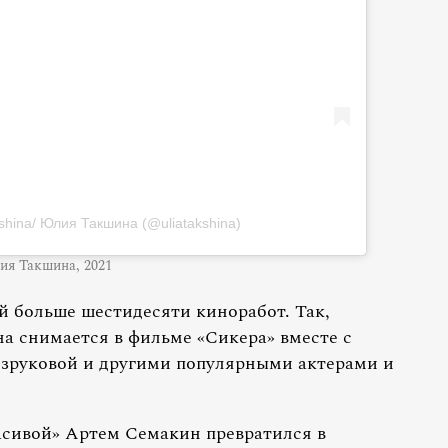
kshina/ Юлия Такшина (@uliatakshina)
я Такшина, 2021
й больше шестидесяти киноработ. Так,
а снимается в фильме «Сикера» вместе с
зруковой и другими популярными актерами и
расивой» Артем Семакин превратился в