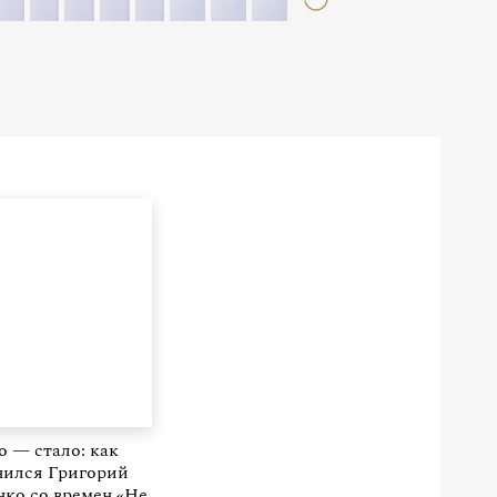
 — стало: как
нился Григорий
ко со времен «Не