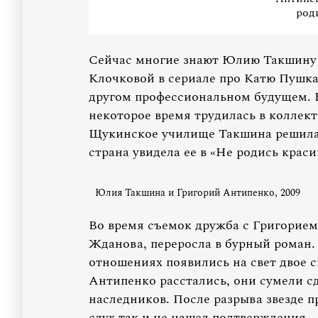
род
Сейчас многие знают Юлию Такшину 
Клочковой в сериале про Катю Пушкар
другом профессиональном будущем. 
некоторое время трудилась в коллект
Щукинское училище Такшина решила п
страна увидела ее в «Не родись краси
Юлия Такшина и Григорий Антипенко, 2009
Во время съемок дружба с Григорие
Жданова, переросла в бурный роман. 
отношениях появились на свет двое 
Антипенко расстались, они сумели с
наследников. После разрыва звезде 
слух так и не нашел подтверждения.