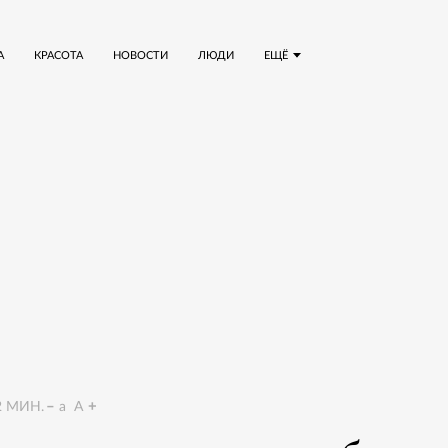
А
КРАСОТА
НОВОСТИ
ЛЮДИ
ЕЩЁ
2
МИН.
a
A