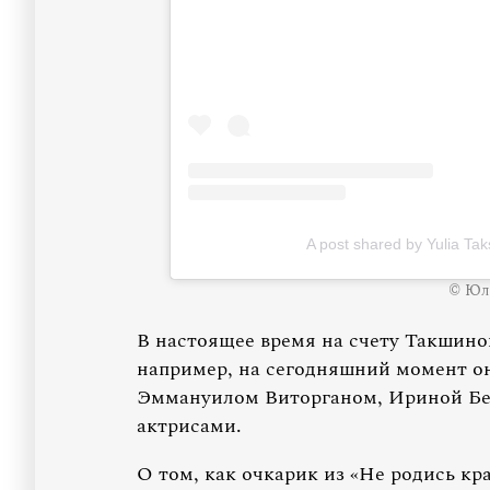
A post shared by Yulia Ta
© Юли
В настоящее время на счету Такшино
например, на сегодняшний момент он
Эммануилом Виторганом, Ириной Бе
актрисами.
О том, как очкарик из «Не родись к