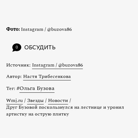
Фото:
Instagram / @buzova86
ОБСУДИТЬ
0
Источник:
Instagram / @buzova86
Автор:
Настя Трибесенкова
#
Ольга Бузова
Тег:
Wmj.ru
/
Звезды
/
Новости
/
Друг Бузовой поскользнулся на лестнице и уронил
артистку на острую плитку