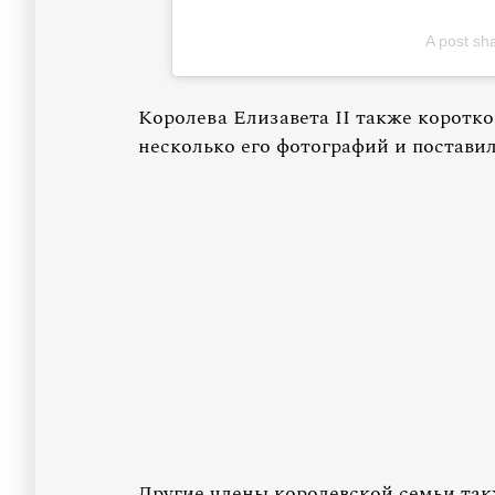
A post sh
Королева Елизавета II также коротко
несколько его фотографий и постави
Другие члены королевской семьи так