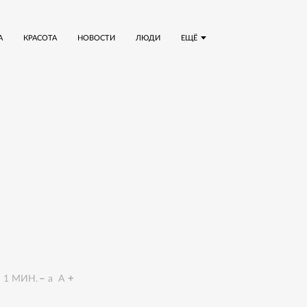
А
КРАСОТА
НОВОСТИ
ЛЮДИ
ЕЩЁ
1
МИН.
a
A