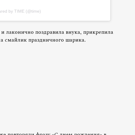
ared by TIME (@time)
 и лаконично поздравила внука, прикрепила
ла смайлик праздничного шарика.
же повторяли фразу «С днем рождения» в