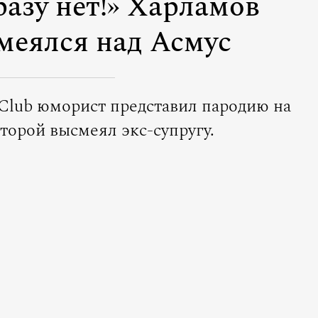
азу нет!» Харламов
меялся над Асмус
Club юморист представил пародию на
оторой высмеял экс-супругу.