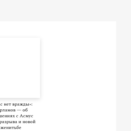
ас нет вражды»:
рламов — об
шениях с Асмус
разрыва и новой
женитьбе