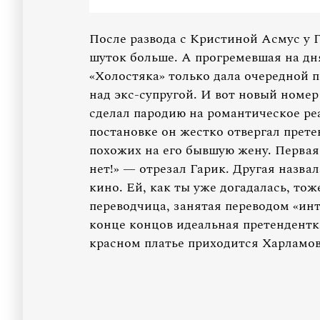
После развода с Кристиной Асмус у Г
шуток больше. А прогремевшая на дня
«Холостяка» только дала очередной 
над экс-супругой. И вот новый номе
сделал пародию на романтическое ре
постановке он жестко отвергал прет
похожих на его бывшую жену. Первая
нет!» — отрезал Гарик. Другая назва
кино. Ей, как ты уже догадалась, то
переводчица, занятая переводом «инт
конце концов идеальная претендентка
красном платье приходится Харламов