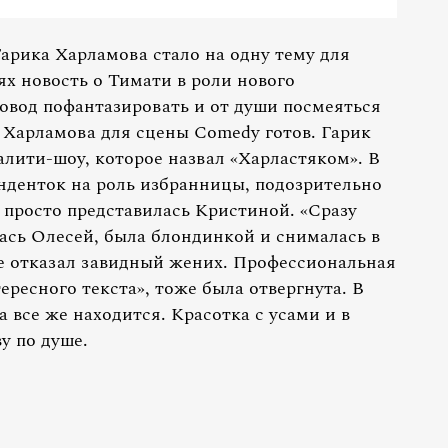
арика Харламова стало на одну тему для
х новость о Тимати в роли нового
повод пофантазировать и от души посмеяться
р Харламова для сцены Comedy готов. Гарик
алити-шоу, которое назвал «Харластяком». В
енденток на роль избранницы, подозрительно
 просто представилась Кристиной. «Сразу
лась Олесей, была блондинкой и снималась в
же отказал завидный жених. Профессиональная
ересного текста», тоже была отвергнута. В
 все же находится. Красотка с усами и в
у по душе.