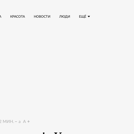
А
КРАСОТА
НОВОСТИ
ЛЮДИ
ЕЩЁ
2
МИН.
a
A