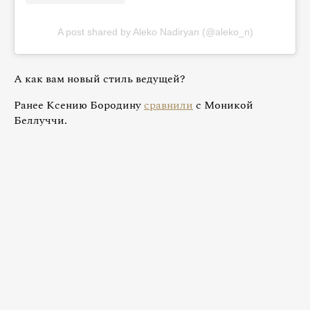
A post shared by Aleko Nadiryan (@aleko_n)
А как вам новый стиль ведущей?
Ранее Ксению Бородину
сравнили
с Моникой
Беллуччи.