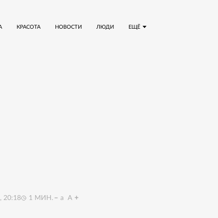
А
КРАСОТА
НОВОСТИ
ЛЮДИ
ЕЩЁ
 20:18
1
МИН.
a
A