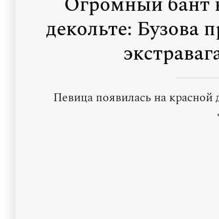
Огромный бант н
декольте: Бузова п
экстраваг
Певица появилась на красной