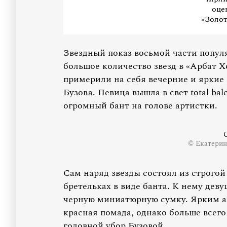
оце
«Золо
Звездный показ восьмой части попул
большое количество звезд в «Арбат Х
примерили на себя вечерние и яркие 
Бузова. Певица вышла в свет total b
огромный бант на голове артистки.
© Екатерин
Сам наряд звезды состоял из строгой
бретельках в виде банта. К нему дев
черную миниатюрную сумку. Ярким а
красная помада, однако больше всег
головной убор Бузовой.