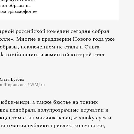
нил образы на
том граммофоне»
ярной российской комедии сегодня собрал
олле». Многие в преддверии Нового года уже
образы, исключением не стала и Ольга
alck комбинации, изюминкой которой стал
Ольга Бузова
а Ширинкина / WMJ.ru
 юбки-миди, а также бюстье на тонких
ушка подобрала полупрозрачные перчатки и
кцентом стал макияж певицы: smoky eyes и
о внимания публики привлек, конечно же,