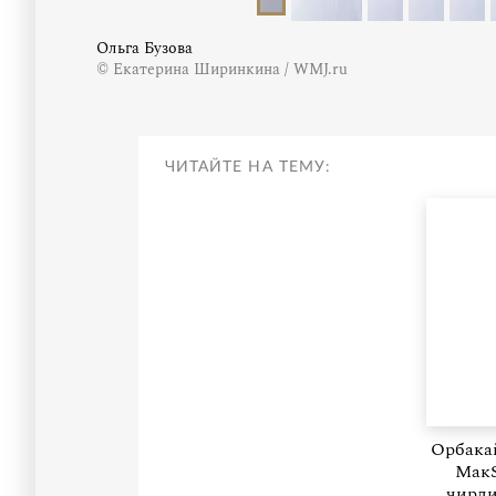
Ольга Бузова
© Екатерина Ширинкина / WMJ.ru
ЧИТАЙТЕ НА ТЕМУ:
Орбакай
МакS
чирли