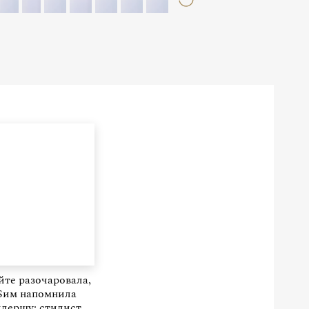
те разочаровала,
им напомнила
дершу: стилист