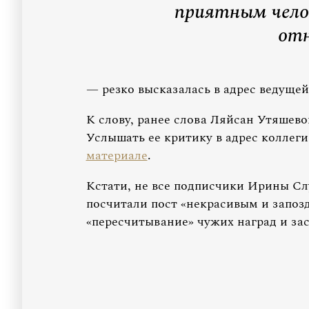
приятным челов
отн
— резко высказалась в адрес ведуще
К слову, ранее слова Ляйсан Утяшев
Услышать ее критику в адрес коллег
материале
.
Кстати, не все подписчики Ирины Сл
посчитали пост «некрасивым и запозд
«пересчитывание» чужих наград и зас