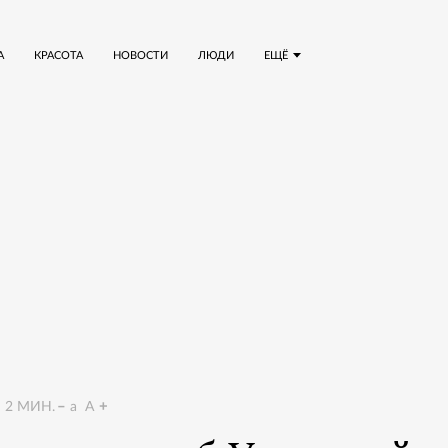
А
КРАСОТА
НОВОСТИ
ЛЮДИ
ЕЩЁ
2
МИН.
a
A