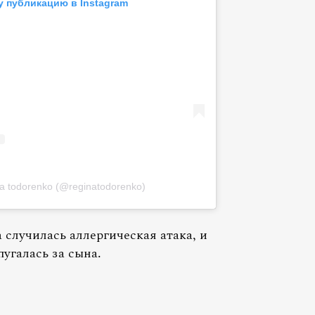
у публикацию в Instagram
a todorenko (@reginatodorenko)
 случилась аллергическая атака, и
угалась за сына.