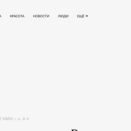
А
КРАСОТА
НОВОСТИ
ЛЮДИ
ЕЩЁ
2
МИН.
a
A