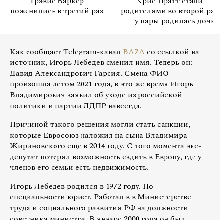
Трэвис Баркер
Крис Пратт стали
поженились в третий раз
родителями во второй раз
— у пары родилась дочь
Как сообщает Telegram-канал
BAZA
со ссылкой на
источник, Игорь Лебедев сменил имя. Теперь он:
Давид Александрович Гарсия. Смена ФИО
произошла летом 2021 года, в это же время Игорь
Владимирович заявил об уходе из российской
политики и партии ЛДПР навсегда.
Причиной такого решения могли стать санкции,
которые Евросоюз наложил на сына Владимира
Жириновского еще в 2014 году. С того момента экс-
депутат потерял возможность ездить в Европу, где у
членов его семьи есть недвижимость.
Игорь Лебедев родился в 1972 году. По
специальности юрист. Работал в в Министерстве
труда и социального развития РФ на должности
советника министра. В январе 2000 года он был