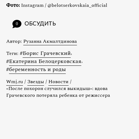
Фото:
Instagram / @belotserkovskaia_official
ОБСУДИТЬ
0
Автор:
Рузанна Акмалтдинова
#
Борис Грачевский
,
Теги:
#
Екатерина Белоцерковская
,
#
беременность и роды
Wmj.ru
/
Звезды
/
Новости
/
«После похорон случился выкидыш»: вдова
Грачевского потеряла ребенка от режиссера