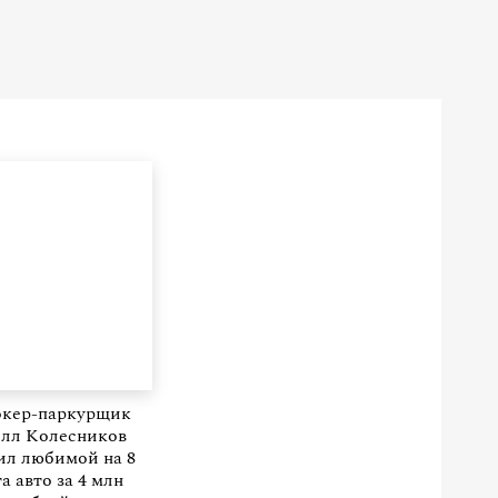
окер-паркурщик
лл Колесников
ил любимой на 8
а авто за 4 млн