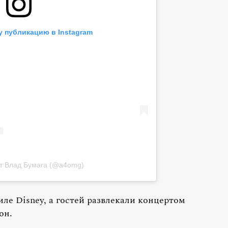
у публикацию в Instagram
т Влад Бумага (@a4omg)
ле Disney, а гостей развлекали концертом
он.