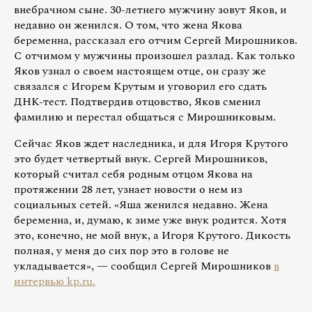
внебрачном сыне. 30-летнего мужчину зовут Яков, и
недавно он женился. О том, что жена Якова
беременна, рассказал его отчим Сергей Мирошников.
С отчимом у мужчины произошел разлад. Как только
Яков узнал о своем настоящем отце, он сразу же
связался с Игорем Крутым и уговорил его сдать
ДНК-тест. Подтвердив отцовство, Яков сменил
фамилию и перестал общаться с Мирошниковым.
Сейчас Яков ждет наследника, и для Игоря Крутого
это будет четвертый внук. Сергей Мирошников,
который считал себя родным отцом Якова на
протяжении 28 лет, узнает новости о нем из
социальных сетей. «Яша женился недавно. Жена
беременна, и, думаю, к зиме уже внук родится. Хотя
это, конечно, не мой внук, а Игоря Крутого. Дикость
полная, у меня до сих пор это в голове не
укладывается», — сообщил Сергей Мирошников
в
интервью kp.ru.