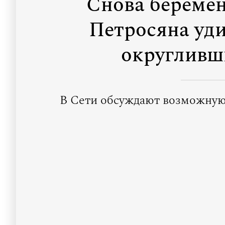
Снова береме
Петросяна уд
округливш
В Сети обсуждают возможную