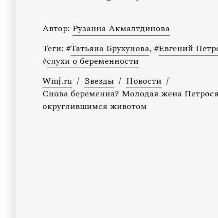
Автор:
Рузанна Акмалтдинова
Теги:
#
Татьяна Брухунова
,
#
Евгений Петр
#
слухи о беременности
Wmj.ru
/
Звезды
/
Новости
/
Снова беременна? Молодая жена Петрося
округлившимся животом