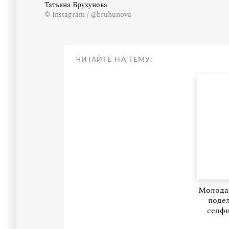
Татьяна Брухунова
© Instagram / @bruhunova
ЧИТАЙТЕ НА ТЕМУ:
Молода
поде
селфи