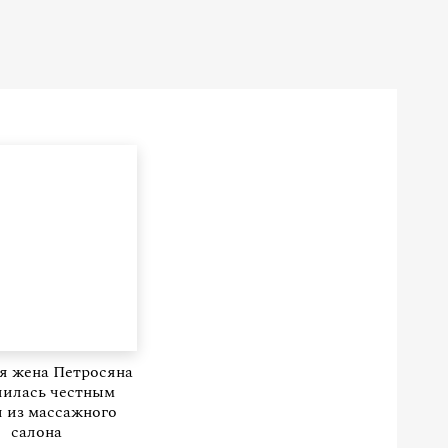
я жена Петросяна
лилась честным
 из массажного
салона