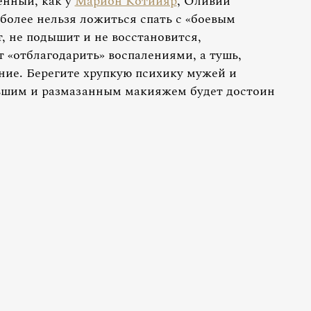
енный, как у
Марион Котийяр
, Оливии
более нельзя ложиться спать с «боевым
т, не подышит и не восстановится,
 «отблагодарить» воспалениями, а тушь,
ение. Берегите хрупкую психику мужей и
ывшим и размазанным макияжем будет достоин