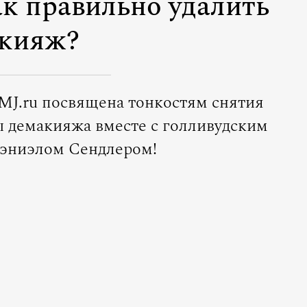
как правильно удалить
кияж?
J.ru посвящена тонкостям снятия
ы демакияжа вместе с голливудским
эниэлом Сендлером!