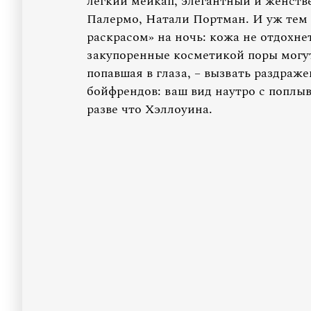
легкий мейкап, элегантный и женств
Палермо, Натали Портман. И уж тем 
раскрасом» на ночь: кожа не отдохне
закупоренные косметикой поры могут
попавшая в глаза, – вызвать раздраж
бойфрендов: ваш вид наутро с попл
разве что Хэллоуина.