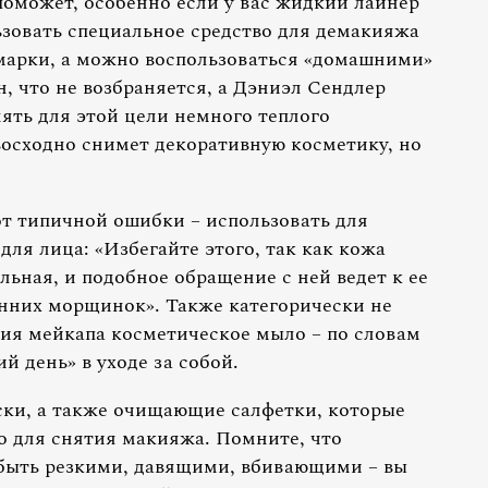
 поможет, особенно если у вас жидкий лайнер
ьзовать специальное средство для демакияжа
марки, а можно воспользоваться «домашними»
н, что не возбраняется, а Дэниэл Сендлер
ять для этой цели немного теплого
восходно снимет декоративную косметику, но
от типичной ошибки – использовать для
ля лица: «Избегайте этого, так как кожа
льная, и подобное обращение с ней ведет к ее
нних морщинок». Также категорически не
ия мейкапа косметическое мыло – по словам
й день» в уходе за собой.
ски, а также очищающие салфетки, которые
 для снятия макияжа. Помните, что
быть резкими, давящими, вбивающими – вы