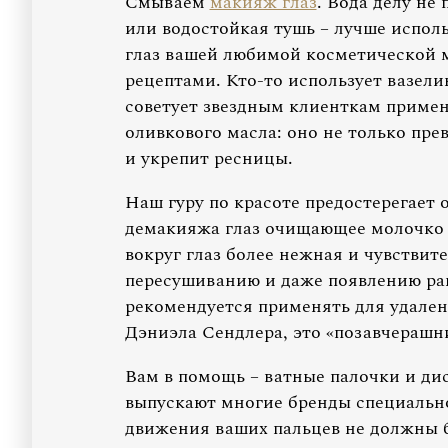
Смываем
макияж глаз
. Вода делу не
или водостойкая тушь – лучше испол
глаз вашей любимой косметической 
рецептами. Кто-то использует вазели
советует звездным клиенткам примен
оливкового масла: оно не только пре
и укрепит ресницы.
Наш гуру по красоте предостерегает 
демакияжа глаз очищающее молочко д
вокруг глаз более нежная и чувствите
пересушиванию и даже появлению ра
рекомендуется применять для удален
Дэниэла Сендлера, это «позавчерашни
Вам в помощь – ватные палочки и ди
выпускают многие бренды специально
движения ваших пальцев не должны 