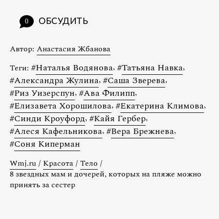
ОБСУДИТЬ
0
Автор:
Анастасия Жбанова
#
Наталья Водянова
,
#
Татьяна Навка
,
Теги:
#
Александра Жулина
,
#
Саша Зверева
,
#
Риз Уизерспун
,
#
Ава Филипп
,
#
Елизавета Хорошилова
,
#
Екатерина Климова
,
#
Синди Кроуфорд
,
#
Кайя Гербер
,
#
Алеся Кафельникова
,
#
Вера Брежнева
,
#
Соня Киперман
Wmj.ru
/
Красота
/
Тело
/
8 звездных мам и дочерей, которых на пляже можно
принять за сестер