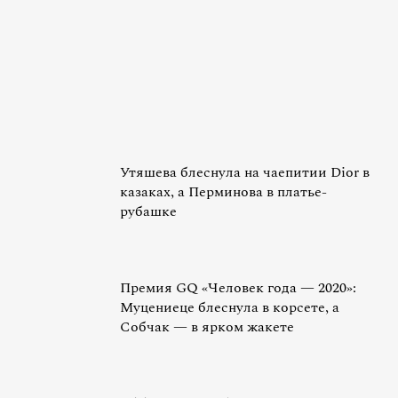
Утяшева блеснула на чаепитии Dior в
казаках, а Перминова в платье-
рубашке
Премия GQ «Человек года — 2020»:
Муцениеце блеснула в корсете, а
Собчак — в ярком жакете