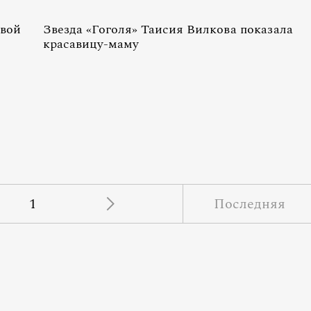
овой
Звезда «Гоголя» Таисия Вилкова показала
красавицу-маму
1
Последняя