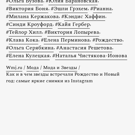
#
Ольга Бузова
,
#
Юлия Барановская
,
#
Виктория Боня
,
#
Эшли Грэхем
,
#
Рианна
,
#
Милана Кержакова
,
#
Кэндис Хаффин
,
#
Синди Кроуфорд
,
#
Кайя Гербер
,
#
Тейлор Хилл
,
#
Виктория Лопырева
,
#
Клава Кока
,
#
Елена Перминова
,
#
Рождество
,
#
Ольга Серябкина
,
#
Анастасия Решетова
,
#
Елена Кулецкая
,
#
Наталья Чистякова-Ионова
Wmj.ru
/
Мода
/
Мода и Звезды
/
Как и в чем звезды встречали Рождество и Новый
год: самые яркие снимки из Instagram