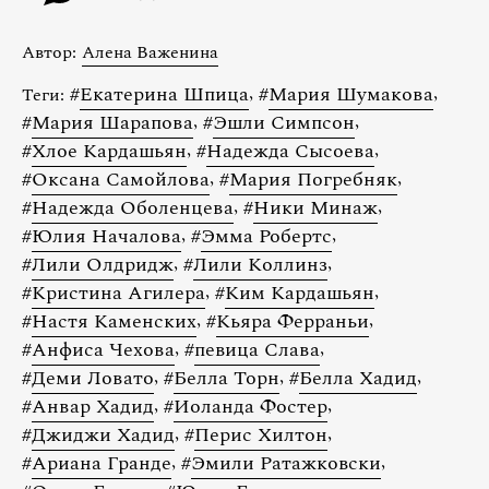
Автор:
Алена Важенина
#
Екатерина Шпица
,
#
Мария Шумакова
,
Теги:
#
Мария Шарапова
,
#
Эшли Симпсон
,
#
Хлое Кардашьян
,
#
Надежда Сысоева
,
#
Оксана Самойлова
,
#
Мария Погребняк
,
#
Надежда Оболенцева
,
#
Ники Минаж
,
#
Юлия Началова
,
#
Эмма Робертс
,
#
Лили Олдридж
,
#
Лили Коллинз
,
#
Кристина Агилера
,
#
Ким Кардашьян
,
#
Настя Каменских
,
#
Кьяра Ферраньи
,
#
Анфиса Чехова
,
#
певица Слава
,
#
Деми Ловато
,
#
Белла Торн
,
#
Белла Хадид
,
#
Анвар Хадид
,
#
Иоланда Фостер
,
#
Джиджи Хадид
,
#
Перис Хилтон
,
#
Ариана Гранде
,
#
Эмили Ратажковски
,