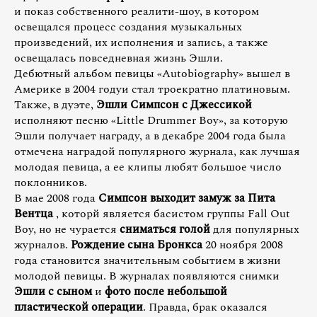
и показ собственного реалити-шоу, в котором
освещался процесс создания музыкальных
произведений, их исполнения и запись, а также
освещалась повседневная жизнь Эшли.
Дебютный альбом певицы «Autobiography» вышел в
Америке в 2004 годуи стал троекратно платиновым.
Также, в дуэте,
Эшли Симпсон с Джессикой
исполняют песню «Little Drummer Boy», за которую
Эшли получает награду, а в декабре 2004 года была
отмечена наградой популярного журнала, как лучшая
молодая певица, а ее клипы любят большое число
поклонников.
В мае 2008 года
Симпсон выходит замуж за Пита
Вентца
, которй является басистом группы Fall Out
Boy, но не чурается
сниматься голой
для популярных
журналов.
Рождение сына Бронкса
20 ноября 2008
года становится значительным событием в жизни
молодой певицы. В журналах появляются снимки
Эшли с сыном
и
фото после небольшой
пластической операции
. Правда, брак оказался