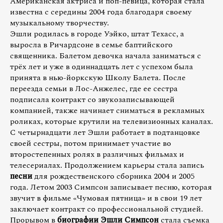
Американская актриса и поп-певица, которая стала
известна с середины 2004 года благодаря своему
музыкальному творчеству.
Эшли родилась в городе Уэйко, штат Техасс, а
выросла в Ричардсоне в семье баптийского
священника. Балетом девочка начала заниматься с
трёх лет и уже в одиннадцать лет с успехом была
принята в нью-йоркскую Школу Балета. После
переезда семьи в Лос-Анжелес, где ее сестра
подписала контракт со звукозаписывающей
компанией, также начинает сниматься в рекламных
роликах, которые крутили на телевизионных каналах.
С четырнадцати лет Эшли работает в подтанцовке
своей сестры, потом принимает участие во
второстепенных ролях в различных фильмах и
телесериалах. Продолжением карьеры стала запись
песни
для рождественского сборника 2004 и 2005
года. Летом 2003 Симпсон записывает песню, которая
звучит в фильме «Чумовая пятница» и в свои 19 лет
заключает контракт со профессиональной студией.
Прорывом в
биографии Эшли Симпсон
стала съемка