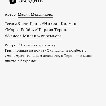
ОБСУДИТЬ
0
Автор:
Мария Мельникова
#
Эшли Грин
,
#
Николь Кидман
,
Теги:
#
Марго Робби
,
#
Шарлиз Терон
,
#
Алисса Милано
,
#
премьера
Wmj.ru
/
Светская хроника
/
Грин пришла на показ «Скандала» в комбезе с
умопомрачительным декольте, а Терон — в мини-
платье с бахромой