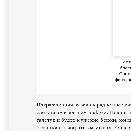
Ага
блес
Glamo
фантаз
Награжденная за жизнерадостные х
сложносочиненным look'ом. Певица н
галстук и будто мужские брюки, кон
ботинки с квадратным мысом. Образ