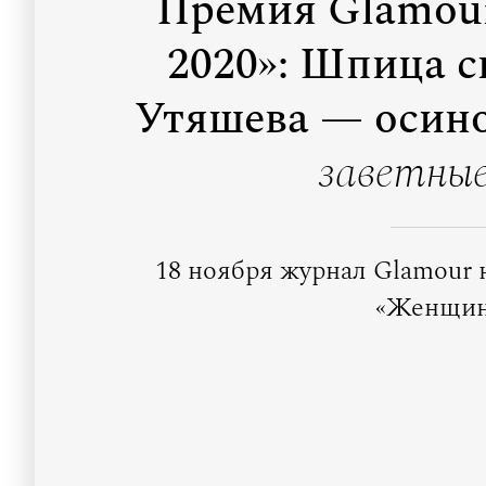
Премия Glamou
2020»: Шпица с
Утяшева — осино
заветны
18 ноября журнал Glamour 
«Женщины