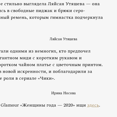
нее стильно выглядела Ляйсан Утяшева — она
шись в свободные пиджак и брюки серо-
аный ремень, которым гимнастка подчеркнула
Ляйсан Утяшева
али одними из немногих, кто предпочел
егантном миди с коротким рукавом и
оротком чайном платье с цветочным принтом.
в новой искренности, и поблагодарили за
 роли в сериале «Чики».
Ирина Носова
 Glamour «Женщины года — 2020» ищи
здесь
.