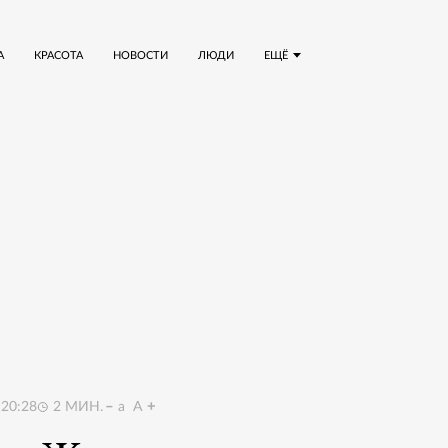
А
КРАСОТА
НОВОСТИ
ЛЮДИ
ЕЩЁ
20:28
2
МИН.
a
A