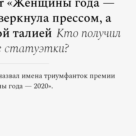
r «Женщины года —
веркнула прессом, а
й талией
Кто получил
е статуэтки?
назвал имена триумфанток премии
 года — 2020».