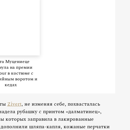
та Муцениеце
нула на премии
ur в костюме с
ийным воротом и
кедах
иты
Zivert
, не изменяя себе, похвасталась
адела рубашку с принтом «далматинец»,
цы которых заправила в лакированные
 дополнили шляпа-капля, кожаные перчатки