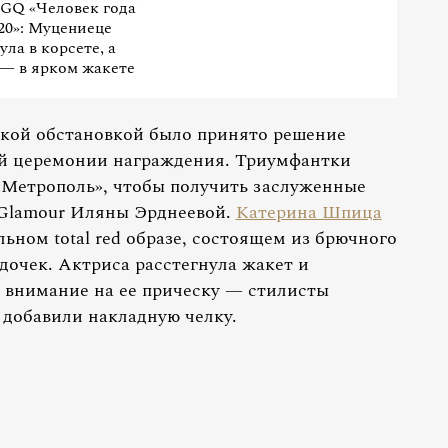
GQ «Человек года
20»: Муцениеце
ула в корсете, а
— в ярком жакете
ской обстановкой было принято решение
ой церемонии награждения. Триумфантки
«Метрополь», чтобы получить заслуженные
а Glamour Иляны Эрднеевой.
Катерина Шпица
ьном total red образе, состоящем из брючного
дочек. Актриса расстегнула жакет и
 внимание на ее прическу — стилисты
 добавили накладную челку.