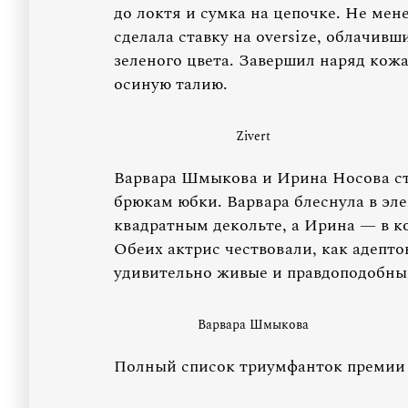
до локтя и сумка на цепочке. Не ме
сделала ставку на oversize, облачив
зеленого цвета. Завершил наряд кож
осиную талию.
Zivert
Варвара Шмыкова и Ирина Носова ст
брюкам юбки. Варвара блеснула в эл
квадратным декольте, а Ирина — в к
Обеих актрис чествовали, как адепто
удивительно живые и правдоподобные
Варвара Шмыкова
Полный список триумфанток премии