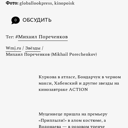
Фото:
globallookpress, kinopoisk
ОБСУДИТЬ
0
#
Михаил Пореченков
Тег:
Wmj.ru
/
Звёзды
/
Михаил Пореченков (Mikhail Porechenkov)
Куркова в атласе, Бондарчук в черном
макси, Хабенский и другие звезды на
кинозавтраке ACTION
Муцениеце пришла на премьеру
«Приплыли!» в алом костюме, а
Водонаева — в розовом тренче