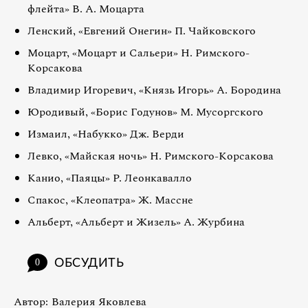
флейта» В. А. Моцарта
Ленский, «Евгений Онегин» П. Чайковского
Моцарт, «Моцарт и Сальери» Н. Римского-
Корсакова
Владимир Игоревич, «Князь Игорь» А. Бородина
Юродивый, «Борис Годунов» М. Мусоргского
Измаил, «Набукко» Дж. Верди
Левко, «Майская ночь» Н. Римского-Корсакова
Канио, «Паяцы» Р. Леонкавалло
Спакос, «Клеопатра» Ж. Массне
Альберт, «Альберт и Жизель» А. Журбина
ОБСУДИТЬ
0
Автор:
Валерия Яковлева