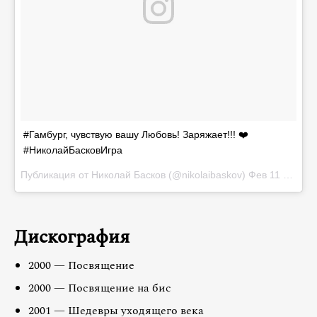
#Гамбург, чувствую вашу Любовь! Заряжает!!! ❤️
#НиколайБасковИгра
Публикация от Николай Басков (@nikolaibaskov)
Фев 11 2017 в 10:39 PST
Дискография
2000 — Посвящение
2000 — Посвящение на бис
2001 — Шедевры уходящего века