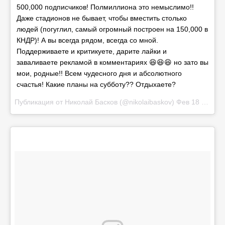
500,000 подписчиков! Полмиллиона это немыслимо!!
Даже стадионов не бывает, чтобы вместить столько
людей (погуглил, самый огромный построен на 150,000 в
КНДР)! А вы всегда рядом, всегда со мной.
Поддерживаете и критикуете, дарите лайки и
заваливаете рекламой в комментариях 😆😆😆 но зато вы
мои, родные!! Всем чудесного дня и абсолютного
счастья! Какие планы на субботу?? Отдыхаете?
Публикация от Николай Басков (@nikolaibaskov)
Фев 18 2017 в 12:17 PST