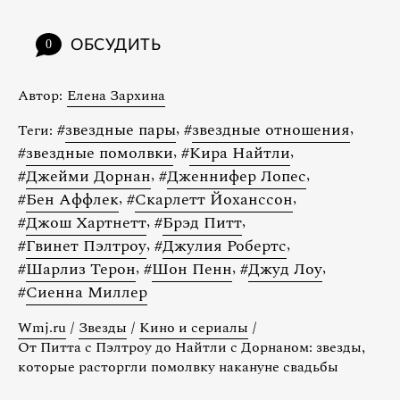
ОБСУДИТЬ
0
Автор:
Елена Зархина
#
звездные пары
,
#
звездные отношения
,
Теги:
#
звездные помолвки
,
#
Кира Найтли
,
#
Джейми Дорнан
,
#
Дженнифер Лопес
,
#
Бен Аффлек
,
#
Скарлетт Йохансcон
,
#
Джош Хартнетт
,
#
Брэд Питт
,
#
Гвинет Пэлтроу
,
#
Джулия Робертс
,
#
Шарлиз Терон
,
#
Шон Пенн
,
#
Джуд Лоу
,
#
Сиенна Миллер
Wmj.ru
/
Звезды
/
Кино и сериалы
/
От Питта с Пэлтроу до Найтли с Дорнаном: звезды,
которые расторгли помолвку накануне свадьбы