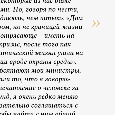
некоторые из нас даже
и. Но, говоря по чести,
идикюль, чем штык». «Дом
ом, но не границей жизни
потрясающе – иметь на
кризис, после того как
литической жизни ушла на
щи вроде охраны среды».
о болтают мои министры,
али то, что я говорю».
печатление о человеке за
унд, я очень редко меняю
бязательно соглашаться с
тобы найти с ним общий