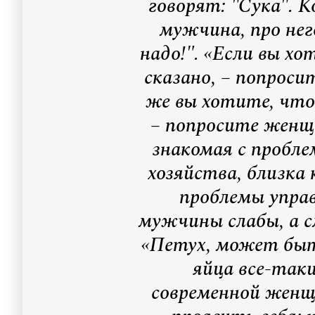
говорят: "Сука". 
мужчина, про нег
надо!". «Если вы х
сказано, – попроси
же вы хотите, что
– попросите женщ
знакомая с пробл
хозяйства, близка
проблемы управ
мужчины слабы, а с
«Петух, может быт
яйца все-таки
современной жен