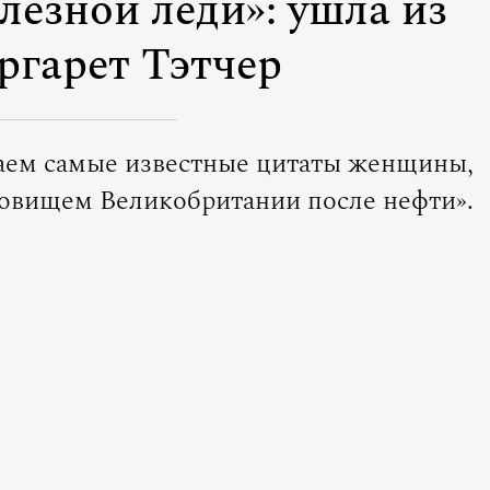
езной леди»: ушла из
гарет Тэтчер
аем самые известные цитаты женщины,
овищем Великобритании после нефти».