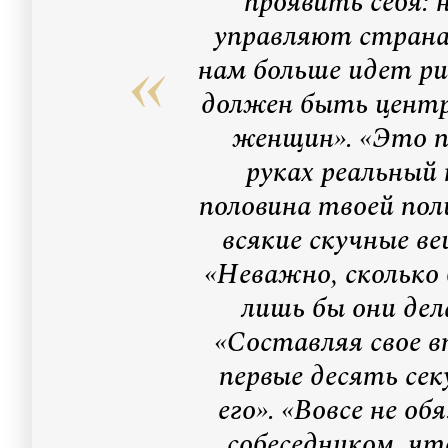
проявить себя: 
управляют странам
нам больше идет р
должен быть центр
женщин». «Это 
руках реальный 
половина твоей по
всякие скучные ве
«Неважно, скольк
лишь бы они дел
«Составляя свое в
первые десять сек
его». «Вовсе не о
собеседником, ч