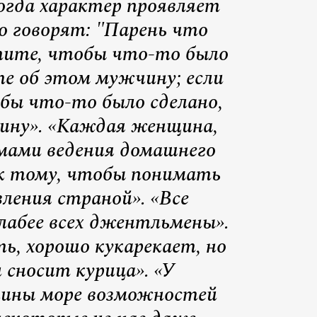
Когда характер проявляет
о говорят: "Парень что
отите, чтобы что-то было
те об этом мужчину; если
бы что-то было сделано,
ину». «Каждая женщина,
емами ведения домашнего
 к тому, чтобы понимать
ления страной». «Все
лабее всех джентльмены».
ь, хорошо кукарекает, но
 сносит курица». «У
щины море возможностей