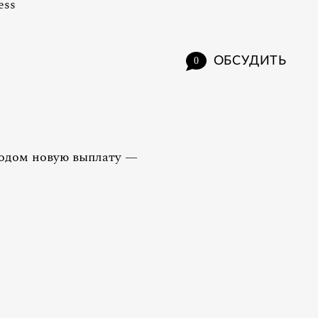
ess
ОБСУДИТЬ
0
одом новую выплату —