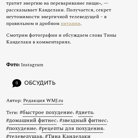
тратит энергию на переваривание пищи», —
рассказывает Канделаки. Получается, секрет
неутомимости энергичной телеведущей – в
правильном и дробном
питании
.
Смотрим фотографии и обсуждаем слова Тины
Канделаки в комментариях.
Фото:
Instagram
ОБСУДИТЬ
0
Автор:
Редакция WMJ.ru
#
быстрое похудение
,
#
диета
,
Теги:
#
домашний фитнес
,
#
звездный фитнес
,
#
похудение
,
#
рецепты для похудения
,
#
телеведущая
,
#
Тина Канделаки