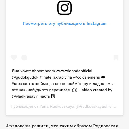
Посмотреть эту публикацию в Instagram
Яна хочет #boomboom 👄👄👄lobodaofficial
@gudokgudok @natellakrapivina @coldsiemens ❤️
#ктознаеттотпоймет, а кто не поймёт ,ну и ладно , мы
все как -нибудь это переживём )))) .. video created by
@vladkrasavin часть 1️⃣
Публикация от
Yana Rudkovskaya
(@rudkovskayaofficial)
4 Авг
Фолловеры решили, что таким образом Рудковская