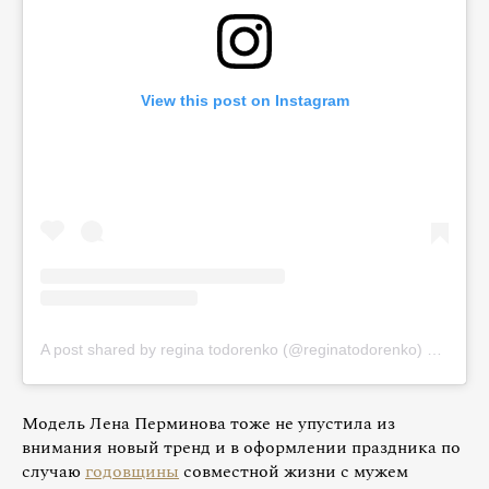
View this post on Instagram
A post shared by regina todorenko (@reginatodorenko)
on
Aug 1
Модель Лена Перминова тоже не упустила из
внимания новый тренд и в оформлении праздника по
случаю
годовщины
совместной жизни с мужем