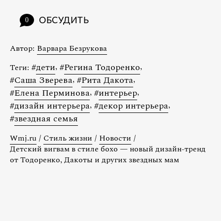
ОБСУДИТЬ
0
Автор:
Варвара Безрукова
#
дети
,
#
Регина Тодоренко
,
Теги:
#
Саша Зверева
,
#
Рита Дакота
,
#
Елена Перминова
,
#
интерьер
,
#
дизайн интерьера
,
#
декор интерьера
,
#
звездная семья
Wmj.ru
/
Стиль жизни
/
Новости
/
Детский вигвам в стиле бохо — новый дизайн-тренд
от Тодоренко, Дакоты и других звездных мам