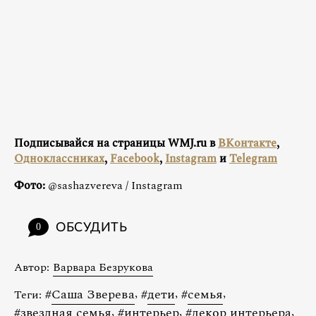
Подписывайся на страницы WMJ.ru в
ВКонтакте
,
Одноклассниках
,
Facebook
,
Instagram
и
Telegram
Фото:
@sashazvereva / Instagram
ОБСУДИТЬ
0
Автор:
Варвара Безрукова
#
Саша Зверева
,
#
дети
,
#
семья
,
Теги:
#
звездная семья
,
#
интерьер
,
#
декор интерьера
,