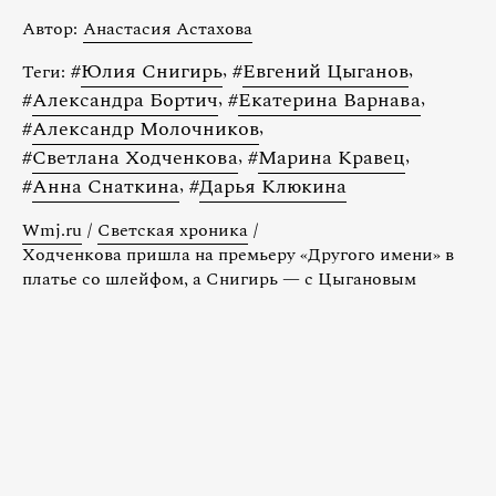
Автор:
Анастасия Астахова
#
Юлия Снигирь
,
#
Евгений Цыганов
,
Теги:
#
Александра Бортич
,
#
Екатерина Варнава
,
#
Александр Молочников
,
#
Светлана Ходченкова
,
#
Марина Кравец
,
#
Анна Снаткина
,
#
Дарья Клюкина
Wmj.ru
/
Светская хроника
/
Ходченкова пришла на премьеру «Другого имени» в
платье со шлейфом, а Снигирь — с Цыгановым