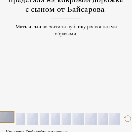
предстала на ковровой дорожке
с сыном от Байсарова
Мать и сын восхитили публику роскошными
образами.
Кристина Орбакайте с дочерью