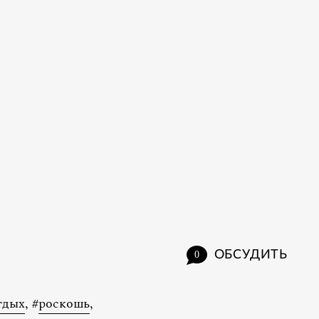
ОБСУДИТЬ
0
тдых
,
#
роскошь
,