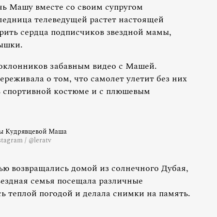
чь Машу вместе со своим супругом
едница телеведущей растет настоящей
орить сердца подписчиков звездной мамы,
ышки.
поклонников забавным видео с Машей.
ереживала о том, что самолет улетит без них
в спортивной костюме и с плюшевым
ы Кудрявцевой Маша
stagram / @leratv
рью возвращались домой из солнечного Дубая,
вездная семья посещала различные
ь теплой погодой и делала снимки на память.