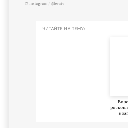
© Instagram / @leratv
ЧИТАЙТЕ НА ТЕМУ:
Боро
роскошн
в за