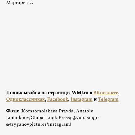
Маргариты.
Подписывайся на страницы WMJ.ru в
ВКонтакте
,
Одноклассниках
,
Facebook
,
Instagram
и
Telegram
Фото:
(Komsomolskaya Pravda, Anatoly
Lomokhov/Global Look Press; @yuliasnigir
@tsyganovpictures/Instagram)