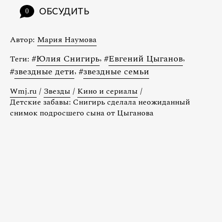
ОБСУДИТЬ
0
Автор:
Мария Наумова
#
Юлия Снигирь
,
#
Евгений Цыганов
,
Теги:
#
звездные дети
,
#
звездные семьи
Wmj.ru
/
Звезды
/
Кино и сериалы
/
Детские забавы: Снигирь сделала неожиданный
снимок подросшего сына от Цыганова