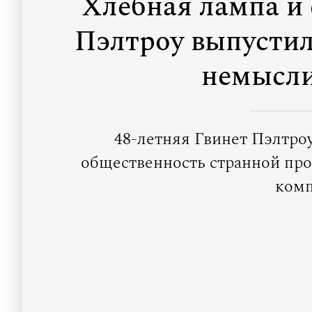
Хлебная лампа и 
Пэлтроу выпустил
немысл
48-летняя Гвинет Пэлтро
общественность странной про
комп