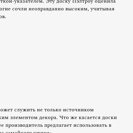
еткой-указателем. Эту доску Пэлтроу оценила
ногие сочли неоправданно высоким, учитывая
ов.
может служить не только источником
ким элементом декора. Что же касается доски
ее производитель предлагает использовать в
ле семейного ужина».