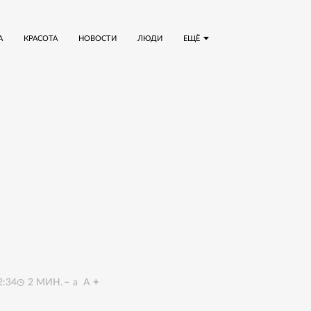
А
КРАСОТА
НОВОСТИ
ЛЮДИ
ЕЩЁ
2:34
2
МИН.
a
A