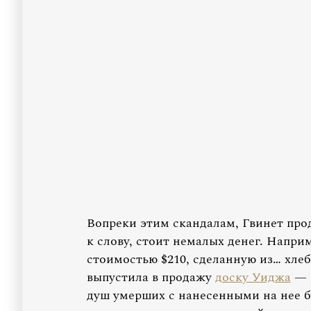
Вопреки этим скандалам, Гвинет про
к слову, стоит немалых денег. Напри
стоимостью $210, сделанную из… хлеб
выпустила в продажу
доску Уиджа
— э
душ умерших с нанесенными на нее б