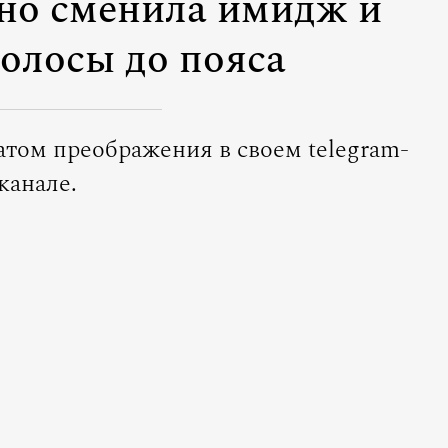
но сменила имидж и
волосы до пояса
атом преображения в своем telegram-
канале.