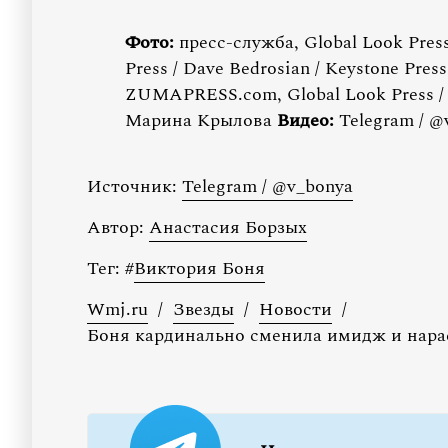
Фото:
пресс-служба, Global Look Pres
Press / Dave Bedrosian / Keystone Press
ZUMAPRESS.com, Global Look Press / B
Марина Крылова
Видео:
Telegram / @
Источник:
Telegram / @v_bonya
Автор:
Анастасия Борзых
Тег:
#
Виктория Боня
Wmj.ru
/
Звезды
/
Новости
/
Боня кардинально сменила имидж и нарас