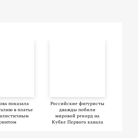
ва показала
Российские фигуристы
талию в платье
дважды побили
малистичным
мировой рекорд на
ринтом
Кубке Первого канала