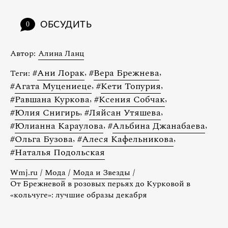
ОБСУДИТЬ
0
Автор:
Алина Ланц
#
Ани Лорак
,
#
Вера Брежнева
,
Теги:
#
Агата Муцениеце
,
#
Кети Топурия
,
#
Равшана Куркова
,
#
Ксения Собчак
,
#
Юлия Снигирь
,
#
Ляйсан Утяшева
,
#
Юлианна Караулова
,
#
Альбина Джанабаева
,
#
Ольга Бузова
,
#
Алеся Кафельникова
,
#
Наталья Подольская
Wmj.ru
/
Мода
/
Мода и Звезды
/
От Брежневой в розовых перьях до Курковой в
«кольчуге»: лучшие образы декабря