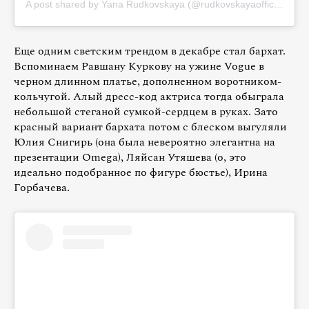
A post shared by Yana Rudkovskaya (@rudkovskayaofficial)
Еще одним светским трендом в декабре стал бархат.
Вспоминаем Равшану Куркову на ужине Vogue в
черном длинном платье, дополненном воротником-
кольчугой. Алый дресс-код актриса тогда обыграла
небольшой стеганой сумкой-сердцем в руках. Зато
красный вариант бархата потом с блеском выгуляли
Юлия Снигирь (она была невероятно элегантна на
презентации Omega), Ляйсан Утяшева (о, это
идеально подобранное по фигуре бюстье), Ирина
Горбачева.