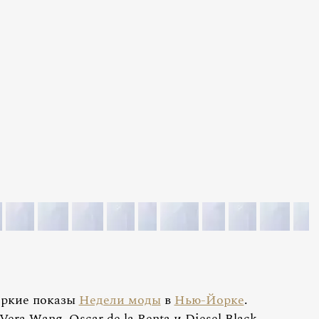
яркие показы
Недели моды
в
Нью-Йорке
.
era Wang, Oscar de la Renta и Diesel Black