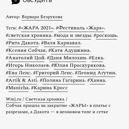
ОБСУДИТЬ
0
Автор:
Варвара Безрукова
#
«ЖАРА 2021»
,
#
Фестиваль «Жара»
,
Теги:
#
светская хроника
,
#
мода и звезды
,
#
роскошь
,
#
Рита Дакота
,
#
Валя Карнавал
,
#
Ксения Собчак
,
#
Катя Адушкина
,
#
Анатолий Цой
,
#
Даня Милохин
,
#
Елка
,
#
Игорь Николаев
,
#
Юлия Проскурякова
,
#
Ева Лепс
,
#
Григорий Лепс
,
#
Леонид Агутин
,
#
Artik & Asti
,
#
Полина Гагарина
,
#
Ханна
,
#
Manizha
,
#
Карина Кросс
Wmj.ru
/
Светская хроника
/
Собчак пришла на закрытие «ЖАРЫ» в платье с
разрезами, а Дакота — в неоновом топе и сетке