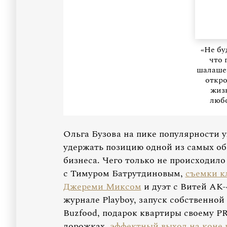
«Не бу
что 
шалаше»
откро
жизн
люб
Ольга Бузова на пике популярности у
удержать позицию одной из самых об
бизнеса. Чего только не происходило
с Тимуром Батрутдиновым,
съемки к
Джереми Миксом
и дуэт с Витей АК-
журнале Playboy, запуск собственной
Buzfood, подарок квартиры своему P
дорожках,
эффектный выход на коне 