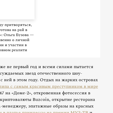
ду притворяться,
готова на рай в
: Ольга Бузова —
венно о личной
и и участии в
овном реалити
же не первый год и всеми силами пытается
суждаемых звезд отечественного шоу-
 с ней в этом году. Отдых на жарких островах
липа с самым красивым преступником в мире
47 на «Доме-2», откровенная фотосессия в
 криптовалюты Buzcoin, открытие ресторана
R-менеджеру, эпатажные образы на красных
и в платье принцессы на премии МУЗ-ТВ
и,