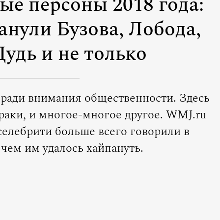
е персоны 2018 года:
анули Бузова, Лобода,
Дудь и не только
ы ради внимания общественности. Здесь
драки, и многое-многое другое. WMJ.ru
селебрити больше всего говорили в
 чем им удалось хайпануть.