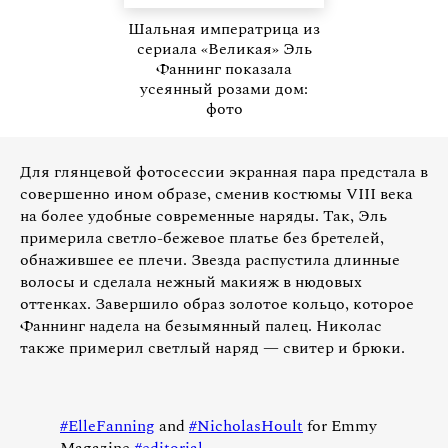
Шальная императрица из
сериала «Великая» Эль
Фаннинг показала
усеянный розами дом:
фото
Для глянцевой фотосессии экранная пара предстала в
совершенно ином образе, сменив костюмы VIII века
на более удобные современные наряды. Так, Эль
примерила светло-бежевое платье без бретелей,
обнажившее ее плечи. Звезда распустила длинные
волосы и сделала нежный макияж в нюдовых
оттенках. Завершило образ золотое кольцо, которое
Фаннинг надела на безымянный палец. Николас
также примерил светлый наряд — свитер и брюки.
#ElleFanning
and
#NicholasHoult
for Emmy
Magazine
#editorial